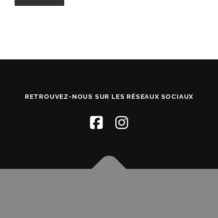
RETROUVEZ-NOUS SUR LES RÉSEAUX SOCIAUX
Copyright © 2026 Clapotis
–
OnePress
thème par FameThemes.
Traduit par Wp Trads.