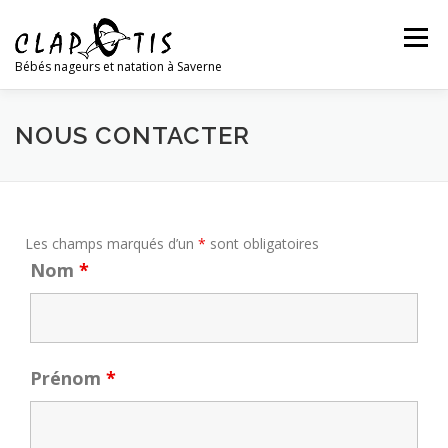
Menu
Bébés nageurs et natation à Saverne
LES BÉBÉS NAGEURS
LA NATATION
NOUS CONTACTER
L’ASSOCIATION
L’ÉQUIPE
NOUS CONTACTER
Les champs marqués d’un
*
sont obligatoires
Nom
*
Prénom
*