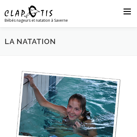
Menu
Bébés nageurs et natation à Saverne
LES BÉBÉS NAGEURS
LA NATATION
LA NATATION
L’ASSOCIATION
L’ÉQUIPE
NOUS CONTACTER