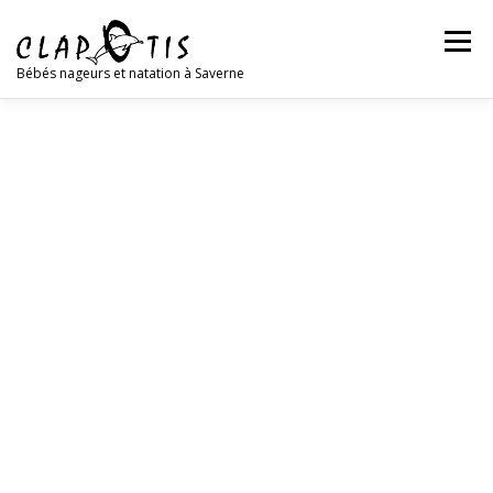
Menu
Bébés nageurs et natation à Saverne
LES BÉBÉS NAGEURS
LA NATATION
L’ASSOCIATION
L’ÉQUIPE
NOUS CONTACTER