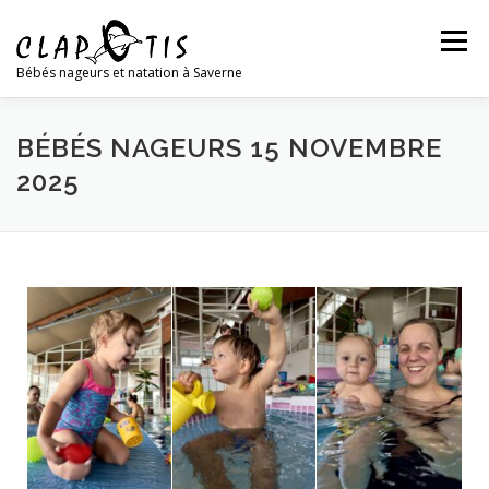
Menu
Bébés nageurs et natation à Saverne
LES BÉBÉS NAGEURS
LA NATATION
BÉBÉS NAGEURS 15 NOVEMBRE
2025
L’ASSOCIATION
L’ÉQUIPE
NOUS CONTACTER